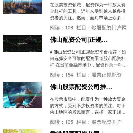
在股票投资领域，配资作为一种放大资
金杠杆的工具，近年来受到越来越多投
资者的关注。然而，面对市场上众多的
配资平台股票正规配资，如何选择一家
阅读：
106
栏目：
炒股配资门户网
正规、安全、服务优质的配....
佛山配资公司|正规配资平台推荐
# 佛山配资公司|正规配资平台推荐：如
何选择安全可靠的配资渠道股市配资杠
杆 在当前金融市场中，配资作为一种放
大资金使用效率的方式，受到越来越多
阅读：
154
栏目：
股票正规配资
投资者的关注。然而....
佛山股票配资公司推荐 | 正规平台
在股票市场中，配资作为一种放大资金
的方式，受到不少投资者的关注。对于
佛山地区的股民而言，选择一家正规、
可靠的股票配资公司至关重要。本文将
阅读：
195
栏目：
股票配资开户
为您梳理佛山股票配资公司....