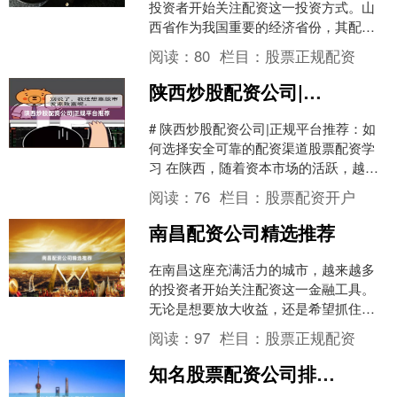
投资者开始关注配资这一投资方式。山
西省作为我国重要的经济省份，其配资
市场也逐渐成熟。为了帮助广大投资者
阅读：
80
栏目：
股票正规配资
更好地选择合适的配资平台....
陕西炒股配资公司|正规平台推荐
# 陕西炒股配资公司|正规平台推荐：如
何选择安全可靠的配资渠道股票配资学
习 在陕西，随着资本市场的活跃，越来
越多的投资者开始关注炒股配资这一工
阅读：
76
栏目：
股票配资开户
具。配资能够放大资....
南昌配资公司精选推荐
在南昌这座充满活力的城市，越来越多
的投资者开始关注配资这一金融工具。
无论是想要放大收益，还是希望抓住市
场机会，选择一家正规、专业的南昌配
阅读：
97
栏目：
股票正规配资
资公司都至关重要。本文将....
知名股票配资公司排名榜