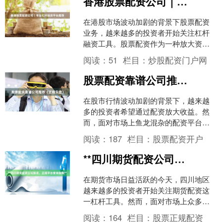
香港股票配资公司｜专业杠杆融资平台推荐
在港股市场波动加剧的背景下股票配资
业务，越来越多的投资者开始关注杠杆
融资工具。股票配资作为一种放大资金
使用效率的方式，能够帮助投资者在控
阅读：
51
栏目：
炒股配资门户网
制风险的前提下捕捉更多市....
股票配资靠谱公司推荐（正规实盘）
在股市行情波动加剧的背景下，越来越
多的投资者希望通过配资放大收益。然
而，面对市场上鱼龙混杂的配资平台股
市配资杠杆，如何选择一家**正规实盘**
阅读：
187
栏目：
股票配资开户
的配资公司，成为保....
**四川期货配资公司排名，正规平台查询指南**
在期货市场日益活跃的今天，四川地区
越来越多的投资者开始关注期货配资这
一杠杆工具。然而，面对市场上众多的
期货配资公司，如何选择正规、可靠的
阅读：
164
栏目：
股票正规配资