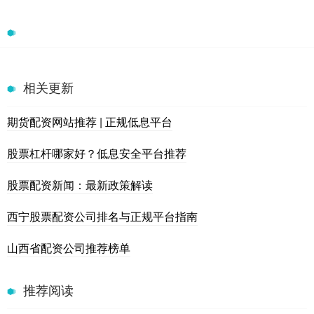
相关更新
期货配资网站推荐 | 正规低息平台
股票杠杆哪家好？低息安全平台推荐
股票配资新闻：最新政策解读
西宁股票配资公司排名与正规平台指南
山西省配资公司推荐榜单
推荐阅读