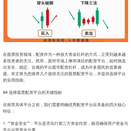
在股票投资领域，配资作为一种放大资金杠杆的方式，正受到越来越
多投资者的关注。然而，面对市场上琳琅满目的配资平台，如何挑选
出安全、稳定、合规的平台股市配资杠杆，成为许多股民的首要难
题。本文将为您推荐几个值得关注的股票配资平台，并提供选择平台
的实用指南。
## 选择股票配资平台的关键指标
在推荐具体平台之前，我们需要明确优秀配资平台应具备的四大核心
特征：
1. **资金安全**：平台是否实行第三方资金托管，能否确保用户资金与
平台运营资金分离