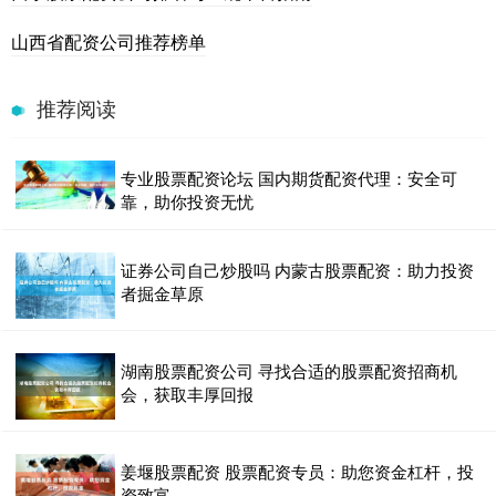
山西省配资公司推荐榜单
推荐阅读
专业股票配资论坛 国内期货配资代理：安全可
靠，助你投资无忧
证券公司自己炒股吗 内蒙古股票配资：助力投资
者掘金草原
湖南股票配资公司 寻找合适的股票配资招商机
会，获取丰厚回报
姜堰股票配资 股票配资专员：助您资金杠杆，投
资致富