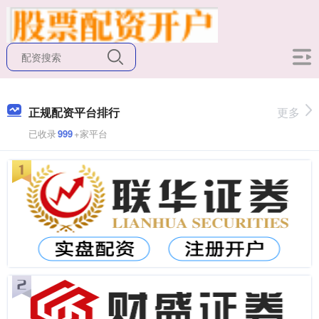
正规配资平台排行
更多
已收录
999
+家平台