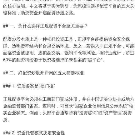
的核心技能。本文将基于实际调研，为您梳理选择配资平台的五大关
键标准，助您安全开启配资炒股之路。
## 一、为什么选择正规配资平台至关重要？
配资炒股本质上是一种杠杆投资工具，正规平台能提供资金安全保
障、透明费率结构和合规交易环境。反之，若误入非正规平台，可能
面临资金被挪用、虚拟盘交易、强制平仓等风险。据行业统计，超过
60%的配资纠纷源于投资者选择了未备案的“黑平台”。
## 二、好配资炒股开户网的五大筛选标准
### 1. 资质备案是“硬门槛”
正规配资平台必须在工商部门完成注册，并在中国证券业协会或地方
金融监管部门备案。查询时，可登录“国家企业信用信息公示系统”核
实企业状态。例如，头部平台通常持有“投资咨询”或“资产管理”类资
质。
### 2. 资金托管模式决定安全性